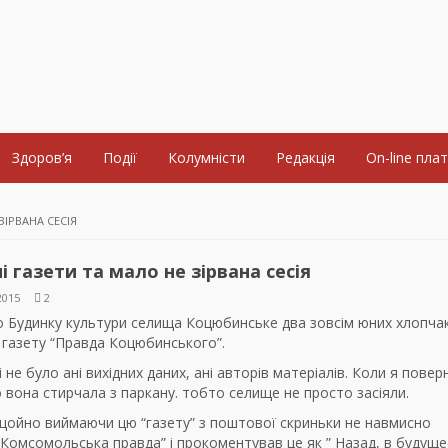
Здоров’я
Події
Колумністи
Редакція
On-line пла
ЗІРВАНА СЕСІЯ
і газети та мало не зірвана сесія
2015
2
до Будинку культури селища Коцюбинське два зовсім юних хлопча
 газету “Правда Коцюбинського”.
ті не було ані вихідних даних, ані авторів матеріалів. Коли я пове
 вона стирчала з паркану. тобто селище не просто засіяли.
 щойно виймаючи цю “газету” з поштової скриньки не навмисно
Комсомольська правда” і прокоментував це як ” Назад, в будуще