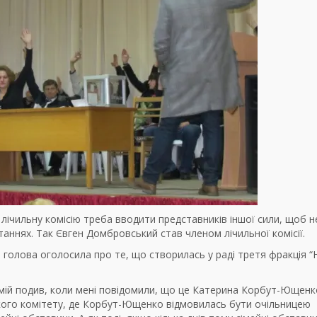
 лічильну комісію треба вводити представників іншої сили, щоб н
итаннях. Так Євген Домбровський став членом лічильної комісії.
голова оголосила про те, що створилась у раді третя фракція “
ь мій подив, коли мені повідомили, що це Катерина Корбут-Ющенк
ського комітету, де Корбут-Ющенко відмовилась бути очільницею