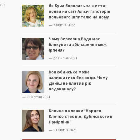
я з
Як Буча боролась за життя:
поява на світ Аліси та історія
польового шпиталю на дому
— 7 Квітня 2022
Чому Верховна Рада має
блокувати збільшення меж
Ірпеня?
— 27 Липня 2021
Коцюбинське може
залишитися без води. Чому
Даніш не платив рік
водоканалу?
— 26 Квітня 2021
Клочка в клочки! Нардеп
Клочко стає в.о. Дубінського в
Приірпінні
— 10 Квітня 2021