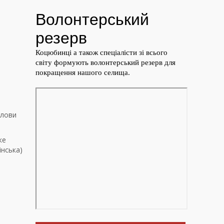
олови
ке
інська)