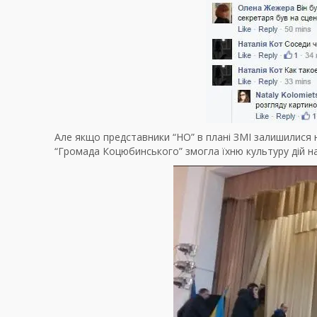
Але якщо представники “НО” в плані ЗМІ залишилися н
“Громада Коцюбинського” змогла їхню культуру дій н