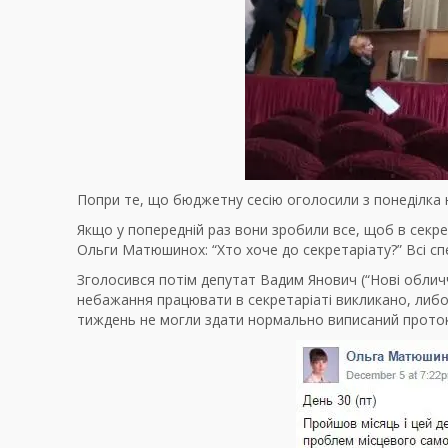
Попри те, що бюджетну сесію оголосили з понеділка на
Якщо у попередній раз вони зробили все, щоб в секрета
Ольги Матюшинох: “Хто хоче до секретаріату?” Всі с
Зголосився потім депутат Вадим Янович (“Нові обличчя
небажання працювати в секретаріаті викликано, либон
тиждень не могли здати нормально виписаний проток