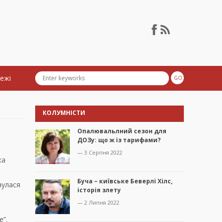
тежі
КОЛУМНІСТИ
Опалювальлний сезон для
ДОЗу: що ж із тарифами?
— 3 Серпня 2022
ка
Буча – київське Беверлі Хілс,
рнулася
історія злету
— 2 Липня 2022
е”.