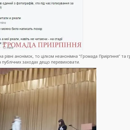
а рівні анонімок, то цілком неанонімна “Громада Приірпння” та г
а публічних заходах дещо перевиховати.