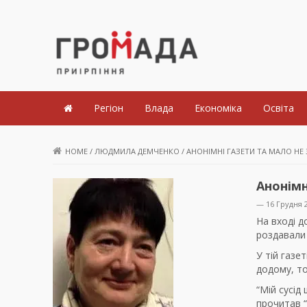
Громада Приірпіння
Регіон
Влада
Економіка
Освіта
HOME
/
ЛЮДМИЛА ДЕМЧЕНКО
/
АНОНІМНІ ГАЗЕТИ ТА МАЛО НЕ 
Анонімн
— 16 Грудня 
На вході 
роздавали
У тій газе
додому, то
“Мій сусід
прочитав “