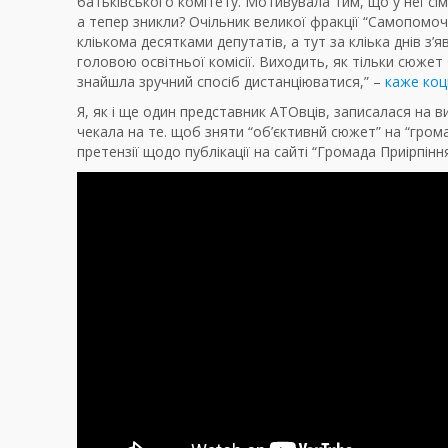
батьківського комітету. Мотивувала тим, що у неї сіме
а тепер зникли? Очільник великої фракції “Самопомочі
кліькома десятками депутатів, а тут за кліька днів з
головою освітньої комісії. Виходить, як тільки сюже
знайшла зручний спосіб дистанціюватися,” –
каже коц
Я, як і ще один представник АТОвців, записалася на в
чекала на те. щоб зняти “об’єктивнй сюжет” на “гром
претензії щодо публікації на сайті “Громада Приірпіння