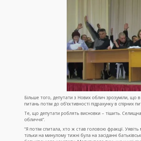
Більше того, депутати з Нових облич зрозуміли, що в
питань потім до об’єктивності підрахунку в спірних п
Те, що депутати роблять висновки – тішить. Селищна 
обличчя”.
“Я потім спитала, хто ж став головою фракції. Уявіт
тільки на минулому тижні була на засіданні батьків