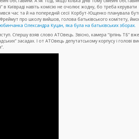
йні обставини. А як тоді, якщо кілька днів тому сімейні обставин
” в Київраді навіть комісію не очолює жодну, бо треба керувати
’явився час та й на попередній сесії Корбут-Ющенко планувала бут
т Фреймут про школу вийшов, голова батьківського комітету, ймо
юбинчанка Олександра Куцан, яка була на батьківських зборах.
иступ. Спершу взяв слово АТОвець. Звісно, камера “Ірпінь ТБ” вж
адських” засадах. І от АТОвець депутатському корпусу і голові в
”.