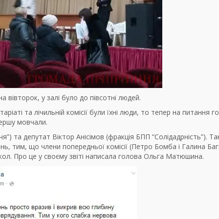
 вівторок, у залі було до півсотні людей.
ріаті та лічильній комісії були їхні люди, то тепер на питання г
першу мовчали.
”) та депутат Віктор Анісімов (фракція БПП “Солідадрність”). Та
ь, тим, що члени попередньої комісії (Петро Бомба і Галина Баг
ол. Про це у своєму звіті написала голова Ольга Матюшина.