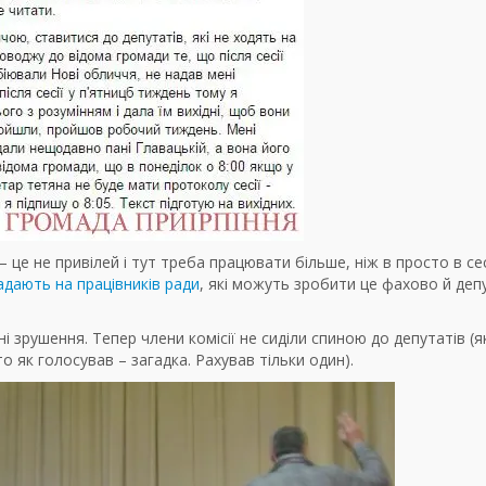
 це не привілей і тут треба працювати більше, ніж в просто в сес
адають на працівників ради
, які можуть зробити це фахово й деп
і зрушення. Тепер члени комісії не сиділи спиною до депутатів (я
хто як голосував – загадка. Рахував тільки один).