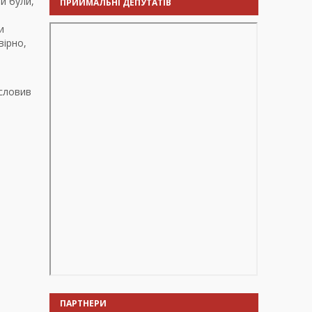
и були,
ПРИЙМАЛЬНІ ДЕПУТАТІВ
и
вірно,
е
исловив
ПАРТНЕРИ