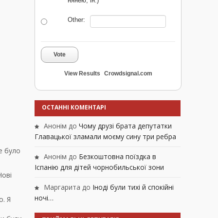
нянею, ін.)
Other:
Vote
View Results
Crowdsignal.com
ОСТАННІ КОМЕНТАРІ
Анонім
до
Чому друзі брата депутатки
Главацької зламали моєму сину три ребра
е було
Анонім
до
Безкоштовна поїздка в
Іспанію для дітей чорнобильської зони
Нові
Маргарита
до
Іноді були тихі й спокійні
ночі…
о. Я