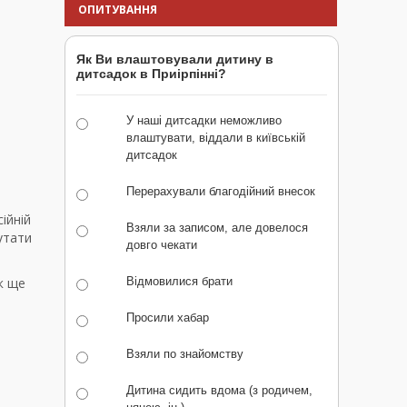
ОПИТУВАННЯ
Як Ви влаштовували дитину в
дитсадок в Приірпінні?
У наші дитсадки неможливо
влаштувати, віддали в київській
дитсадок
Перерахували благодійний внесок
ійній
Взяли за записом, але довелося
утати
довго чекати
к ще
Відмовилися брати
Просили хабар
Взяли по знайомству
Дитина сидить вдома (з родичем,