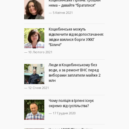
Коцюбинське і Ірпінь: грошей
нема – давайте “брататися”
— 5 Квітня 2021
Коцюбинське можуть
відключити від водопостачання:
звідки взялися борги УЖКГ
“Біличі”
— 10 Лютого 2021
Люди в Коцюбинському без
води, а за ремонт ВНС перед
виборами заплатили майже 2
млн
— 12 Січня 2021
Чому поліція в Ірпені існує
окремо від суспільства?
— 17 Грудня 2020