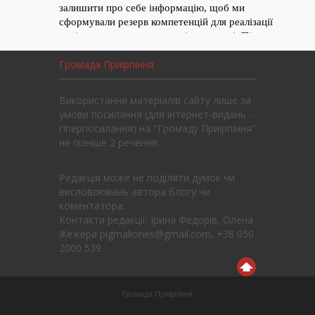
Громада Приірпіння
Використання матеріалів сайту лише за
умови посилання (для інтернет-видань -
гіперпосилання) на "Громаду Приірпіння"
не пізніше 2 речення.
Редакція може не поділяти думок чи
висловлювань автора блогу чи
коментатора.
Контакти редакції: Ірина Федорів, Олена
Жежера pigmaliones@gmail.com, +38 050
2000 539
Громада Приірпіння