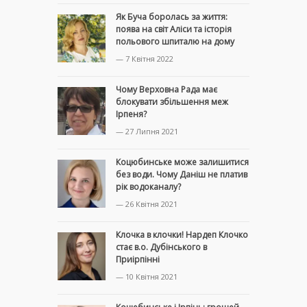
Як Буча боролась за життя:
поява на світ Аліси та історія
польового шпиталю на дому
— 7 Квітня 2022
Чому Верховна Рада має
блокувати збільшення меж
Ірпеня?
— 27 Липня 2021
Коцюбинське може залишитися
без води. Чому Даніш не платив
рік водоканалу?
— 26 Квітня 2021
Клочка в клочки! Нардеп Клочко
стає в.о. Дубінського в
Приірпінні
— 10 Квітня 2021