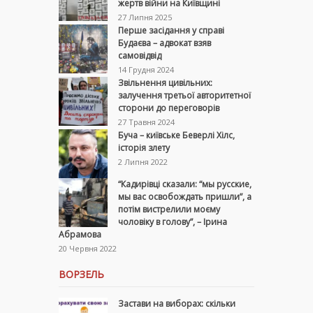
жертв війни на Київщині
27 Липня 2025
Перше засідання у справі
Будаєва – адвокат взяв
самовідвід
14 Грудня 2024
Звільнення цивільних:
залучення третьої авторитетної
сторони до переговорів
27 Травня 2024
Буча – київське Беверлі Хілс,
історія злету
2 Липня 2022
“Кадирівці сказали: “мы русские,
мы вас освобождать пришли”, а
потім вистрелили моєму
чоловіку в голову”, – Ірина
Абрамова
20 Червня 2022
ВОРЗЕЛЬ
Застави на виборах: скільки