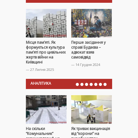
Місця пам’яті. Як
Перше засідання у
Знищення 
формується культура
справі Будаєва –
Іванкові –
пам’яті про цивільних
адвокат взяв
розслідува
жертв війни на
самовідвід
злочину тр
Київщині
— 14 Грудня 2024
— 30 Вересн
— 27 Липня 2025
АНАЛІТИКА
На скільки
Як триває вакцинація
Київська об
“Комунальник”
від “корони” на
найгірше