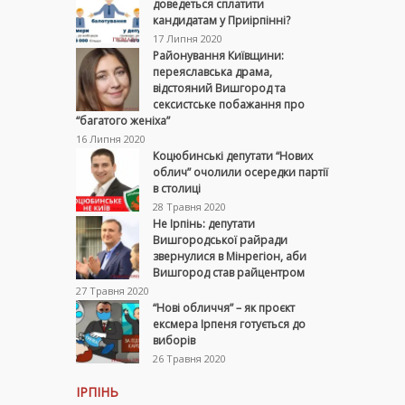
доведеться сплатити
кандидатам у Приірпінні?
17 Липня 2020
Районування Київщини:
переяславська драма,
відстояний Вишгород та
сексистське побажання про
“багатого женіха”
16 Липня 2020
Коцюбинські депутати “Нових
облич” очолили осередки партії
в столиці
28 Травня 2020
Не Ірпінь: депутати
Вишгородської райради
звернулися в Мінрегіон, аби
Вишгород став райцентром
27 Травня 2020
“Нові обличчя” – як проєкт
ексмера Ірпеня готується до
виборів
26 Травня 2020
ІРПІНЬ