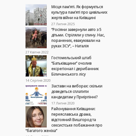
Місця пам’яті. Як формується
культура пам’яті про цивільних
жертв війни на Київщині
27 Липня 2025
“Росіяни завернули авто з 5
дітьми. Стріляли у спину. Нас,
поранених, евакуювали на
руках ЗСУ”, – Наталія
27 Квітня 2022
Гостомельський штаб
“Батьківщини” очолив
ексрегіонал і дерибанник
Біличанського лісу
14 Серпня 2020
Застави на виборах: скільки
доведеться сплатити
кандидатам у Приірпінні?
17 Липня 2020
Районування Київщини:
переяславська драма,
відстояний Вишгород та
сексистське побажання про
“багатого женіха”