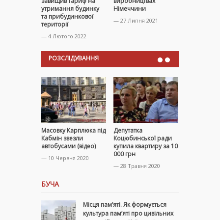
завищив тариф на
виробництвах
представле
утримання будинку
Німеччини
Бучанськог
та прибудинкової
Броварськ
— 27 Липня 2021
території
районів
— 4 Лютого 2022
— 17 Грудня
РОЗСЛІДУВАННЯ
Масовку Карплюка під
Депутатка
Чому Карп
Кабмін звезли
Коцюбинської ради
працює на
автобусами (відео)
купила квартиру за 10
“телеканалі”
000 грн
зарплатою 
— 10 Червня 2020
прибираль
— 28 Травня 2020
— 19 Травня
БУЧА
Місця пам’яті. Як формується
культура пам’яті про цивільних