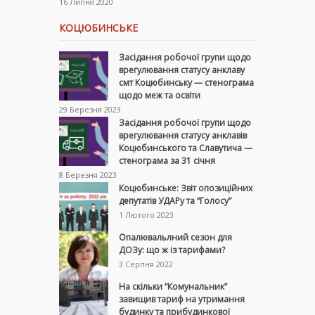
16 Липня 2020
КОЦЮБИНСЬКЕ
Засідання робочої групи щодо
врегулювання статусу анклаву
смт Коцюбинську — стенограма
щодо меж та освіти
29 Березня 2023
Засідання робочої групи щодо
врегулювання статусу анклавів
Коцюбинського та Славутича —
стенограма за 31 січня
8 Березня 2023
Коцюбинське: Звіт опозиційних
депутатів УДАРу та “Голосу”
1 Лютого 2023
Опалювальлний сезон для
ДОЗу: що ж із тарифами?
3 Серпня 2022
На скільки “Комунальник”
завищив тариф на утримання
будинку та прибудинкової