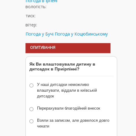
Погода в
Ірпені
вологість:
тиск:
вітер:
Погода у Бучі
Погода у Коцюбинському
ОПИТУВАННЯ
Як Ви влаштовували дитину в
дитсадок в Приірпінні?
У наші дитсадки неможливо
влаштувати, віддали в київській
дитсадок
Перерахували благодійний внесок
Взяли за записом, але довелося довго
чекати