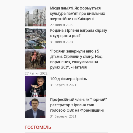
Місця пам’яті. Як формується
культура пам’яті про цивільних
жертв війни на Київщині
27 Липня 2025
Родина з Ірпеня виграла справу
в суді проти росії
31 Липня 2023
“Росіяни завернули авто з 5
дітьми. Стріляли у спину. Нас,
поранених, евакуювали на
руках ЗСУ”, – Наталія
27 Квітня 2022
100 днів мера. Ірпінь
31 Березня 2021
Професійний член: як “чорний”
реєстратор з Ірпеня став
головою ОВК на Франківщині
31 Березня 2021
ГОСТОМЕЛЬ