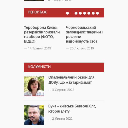
РЕПОРТАЖ
Тероборона Києва:
Чорнобильський
Стрілецький
резервістів призвали
заповідник: тварини і
бригаді те
на збори (ФОТО,
рослини
Києва (ФОТ
ВІДЕО)
відвойовують своє
— 24 Лютого
— 14 Травня 2019
— 25 Лютого 2019
КОЛУМНІСТИ
Опалювальлний сезон для
ДОЗу: що ж із тарифами?
— 3 Серпня 2022
Буча – київське Беверлі Хілс,
історія злету
— 2 Липня 2022