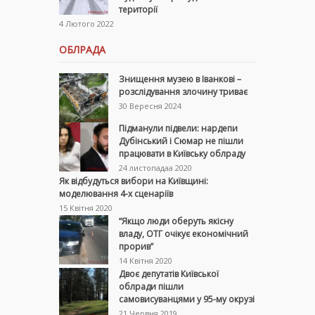
території
4 Лютого 2022
ОБЛРАДА
Знищення музею в Іванкові –
розслідування злочину триває
30 Вересня 2024
Підманули підвели: нардепи
Дубінський і Сюмар не пішли
працювати в Київську облраду
24 листопадаа 2020
Як відбудуться вибори на Київщині:
моделювання 4-х сценаріїв
15 Квітня 2020
“Якщо люди оберуть якісну
владу, ОТГ очікує економічний
прорив”
14 Квітня 2020
Двоє депутатів Київської
облради пішли
самовисуванцями у 95-му окрузі
21 Червня 2019